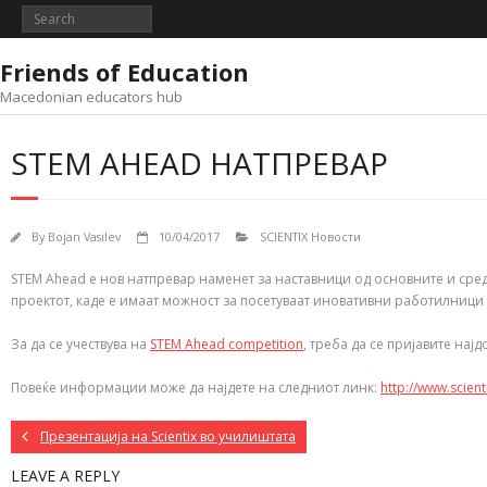
Skip
to
content
Friends of Education
Macedonian educators hub
STEM AHEAD НАТПРЕВАР
By
Bojan Vasilev
10/04/2017
SCIENTIX Новости
STEM Ahead е нов натпревар наменет за наставници од основните и сред
проектот, каде е имаат можност за посетуваат иновативни работилниц
За да се учествува на
STEM Ahead competition
, треба да се пријавите нај
Повеќе информации може да најдете на следниот линк:
http://www.scien
Презентација на Scientix во училиштата
LEAVE A REPLY