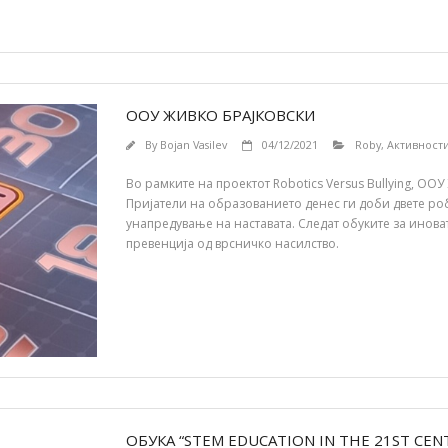
ООУ ЖИВКО БРАЈКОВСКИ
By
Bojan Vasilev
04/12/2021
Roby
,
Активност
Во рамките на проектот Robotics Versus Bullying, О
Пријатели на образованието денес ги доби двете ро
унапредување на наставата. Следат обуките за инова
превенција од врсничко насилство.
ОБУКА “STEM EDUCATION IN THE 21ST CEN