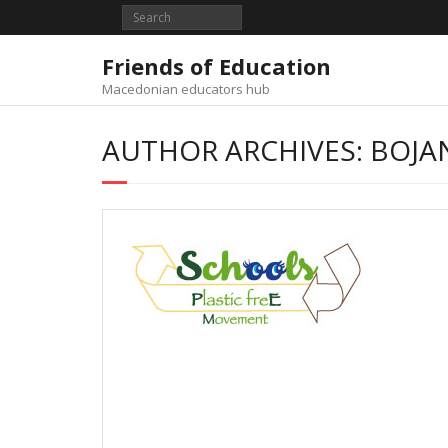
Skip
to
content
Friends of Education
Macedonian educators hub
AUTHOR ARCHIVES: BOJAN