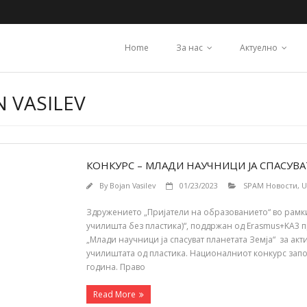
Home
За нас
Актуелно
 VASILEV
КОНКУРС – МЛАДИ НАУЧНИЦИ ЈА СПАСУВА
By
Bojan Vasilev
01/23/2023
SPAM Новости
,
U
Здружението „Пријатели на образованието“ во рамки 
училишта без пластика)“, поддржан од Erasmus+KA3 
„Млади научници ја спасуват планетата Земја“ за ак
училиштата од пластика. Националниот конкурс започ
година. Право
Read More