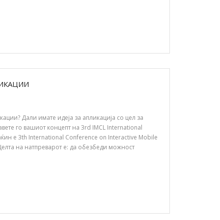
ИКАЦИИ
ации? Дали имате идеја за апликација со цел за
ете го вашиот концепт на 3rd IMCL International
ин е 3th International Conference on Interactive Mobile
 Целта на натпреварот е: да обезбеди можност