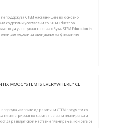
ја ги поддржува СТЕМ наставниците во основно
ни содржини усогласени со STEM Education
тно да учествуваат на оваа обука. STEM Education in
нителни две недели за оценување на финалните
IX MOOC “STEM IS EVERYWHERE!” СЕ
 ги поврзува часовите од различни СТЕМ предмети со
а ги интегрираат во своите наставни планирања и
ост да развијат свои наставни планирања, кои сега се