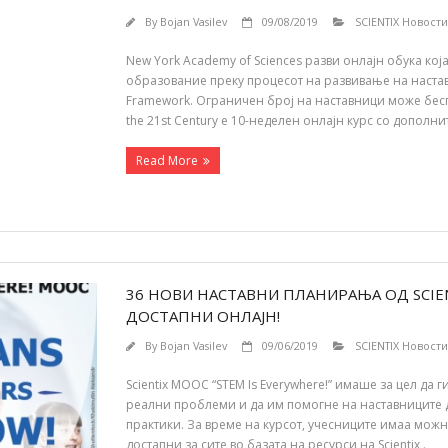
By
Bojan Vasilev
09/08/2019
SCIENTIX Новости
New York Academy of Sciences разви онлајн обука ко
образование преку процесот на развивање на настав
Framework. Ограничен број на наставници може беспла
the 21st Century е 10-неделен онлајн курс со допол
Read More
36 НОВИ НАСТАВНИ ПЛАНИРАЊА ОД SCIENT
ДОСТАПНИ ОНЛАЈН!
By
Bojan Vasilev
09/06/2019
SCIENTIX Новости
Scientix MOOC “STEM Is Everywhere!” имаше за цел да
реални проблеми и да им помогне на наставниците д
практики. За време на курсот, учесниците имаа можн
достапни за сите во базата на ресурси на Scientix .