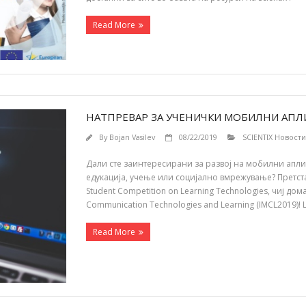
Read More
НАТПРЕВАР ЗА УЧЕНИЧКИ МОБИЛНИ АПЛ
By
Bojan Vasilev
08/22/2019
SCIENTIX Новости
Дали сте заинтересирани за развој на мобилни аплик
едукација, учење или социјално вмрежување? Претстав
Student Competition on Learning Technologies, чиј домаќ
Communication Technologies and Learning (IMCL2019)!
Read More