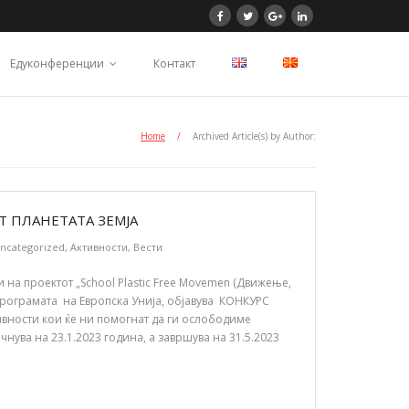
Едуконференции
Контакт
Home
/
Archived Article(s) by Author:
Т ПЛАНЕТАТА ЗЕМЈА
ncategorized
,
Активности
,
Вести
на проектот „School Plastic Free Movemen (Движење,
програмата на Европска Унија, објавува КОНКУРС
тивности кои ќе ни помогнат да ги ослободиме
нува на 23.1.2023 година, а завршува на 31.5.2023