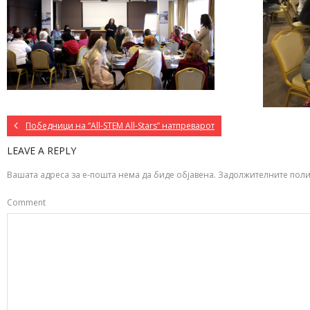
Победници на “All-STEM All-Stars” натпреварот
LEAVE A REPLY
Вашата адреса за е-пошта нема да биде објавена.
Задолжителните поли
Comment