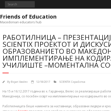
Skip
to
content
Friends of Education
Macedonian educators hub
РАБОТИЛНИЦА – ПРЕЗЕНТАЦИЈ
SCIENTIX ПРОЕКТОТ И ДИСКУСИ
ОБРАЗОВАНИЕТО ВО МАКЕДОНИ
ИМПЛЕМЕНТИРАЊЕ НА КОДИР
УЧИЛИШТЕ –МОМЕНТАЛНА СОС
By
Bojan Vasilev
12/18/2017
SCIENTIX Соработка
На 15 и 16.12.2017 година во х. Гарденија, Велес се реализираше работи
Македонија, со посебен осврт на имплементирање на кодирањето во ос
Работилницата беше наменета за наставници, образовни лидери и креа