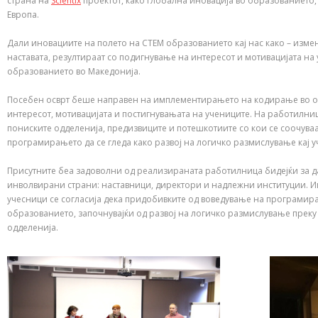
страна на
Scientix
проектот, како глобална иновација во образованието
Европа.
Дали иновациите на полето на СТЕМ образованието кај нас како – изм
наставата, резултираат со подигнување на интересот и мотивацијата н
образованието во Македонија.
Посебен осврт беше направен на имплементирањето на кодирање во осн
интересот, мотивацијата и постигнувањата на учениците. На работилни
пониските одделенија, предизвиците и потешкотиите со кои се соочуваа
програмирањето да се гледа како развој на логичко размислување кај у
Присутните беа задоволни од реализираната работилница бидејќи за д
инволвирани страни: наставници, директори и надлежни институции. И
учесници се согласија дека придобивките од воведување на програмирањ
образованието, започнувајќи од развој на логичко размислување прек
одделенија.