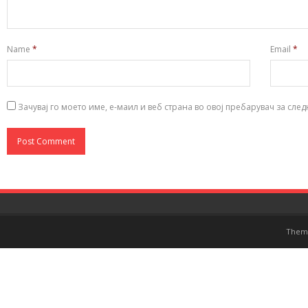
Name
*
Email
*
Зачувај го моето име, е-маил и веб страна во овој пребарувач за сле
Them