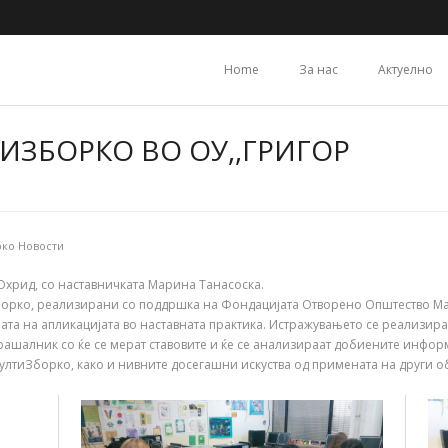
Home
За нас
Актуелно
ИЗБОРКО ВО ОУ,,ГРИГОР
ко Новости
хрид, со наставничката Марина Танасоска.
борко, реализирани со поддршка на Фондацијата Отворено Општество Мак
ебата на апликацијата во наставната практика. Истражувањето се реализи
прашалник со ќе се мерат ставовите и ќе се анализираат добиените инфо
лтиЗборко, како и нивните досегашни искуства од примената на други об