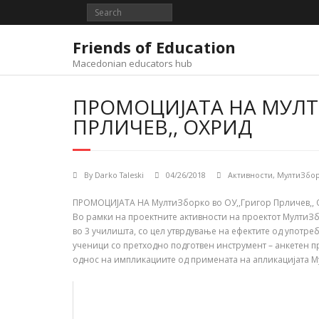
Skip
to
content
Friends of Education
Macedonian educators hub
ПРОМОЦИЈАТА НА МУЛТ
ПРЛИЧЕВ,, ОХРИД
By
Darko Taleski
04/26/2018
Активности
,
МултиЗбор
ПРОМОЦИЈАТА НА МултиЗборко во ОУ,,Григор Прличев,, О
Во рамки на проектните активности на проектот МултиЗ
во 3 училишта, со цел утврдување на ефектите од употр
ученици со претходно подготвен инст
румент – анкетен 
однос на импликациите од примената на апликацијата Му