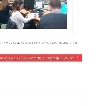
н не може да се смета дека ги изразува гледиштата и
о во ОУ ,,Кирил и Методиј,, с. Канатларци, Прилеп