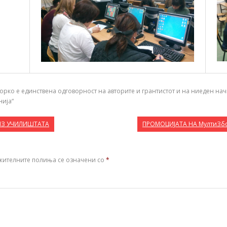
ко е единствена одговорност на авторите и грантистот и на ниеден начи
нија“
ИЗ УЧИЛИШТАТА
ПРОМОЦИЈАТА НА МултиЗборк
жителните полиња се означени со
*