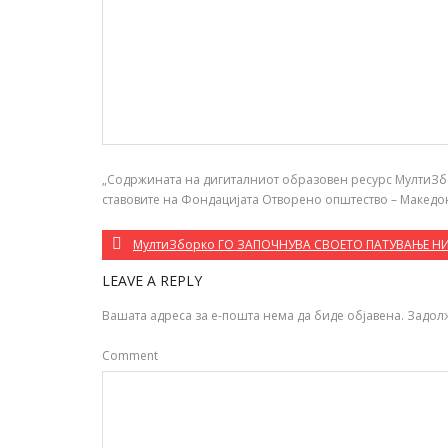
„Содржината на дигиталниот образовен ресурс МултиЗбор
ставовите на Фондацијата Отворено општество – Македо
МултиЗборко ГО ЗАПОЧНУВА СВОЕТО ПАТУВАЊЕ Н
LEAVE A REPLY
Вашата адреса за е-пошта нема да биде објавена.
Задол
Comment