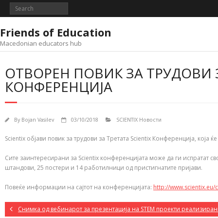
Skip
to
content
Friends of Education
Macedonian educators hub
ОТВОРЕН ПОВИК ЗА ТРУДОВИ З
КОНФЕРЕНЦИЈА
By
Bojan Vasilev
03/10/2018
SCIENTIX Новости
Scientix објави повик за трудови за Третата Scientix Конференција, која 
Сите заинтересирани за Scientix конференцијата може да ги испратат св
штандови, 25 постери и 14 работилници од пристигнатите пријави.
Повеќе информации на сајтот на конференцијата:
http://www.scientix.eu
Снимка од вебинарот за презентација на STEM проекти реализира