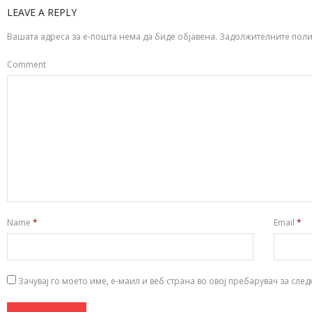
LEAVE A REPLY
Вашата адреса за е-пошта нема да биде објавена.
Задолжителните поли
Comment
Name
*
Email
*
Зачувај го моето име, е-маил и веб страна во овој пребарувач за сле