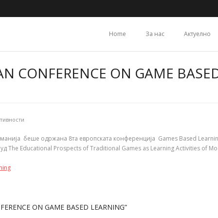
Home
За нас
Актуелно
EAN CONFERENCE ON GAME BASE
тивности
рманија
беше одржана
8та европската конференција
Games Based Learnin
руд
The Educational Prospects of Traditional Games as Learning Activities of M
ning
NFERENCE ON GAME BASED LEARNING”