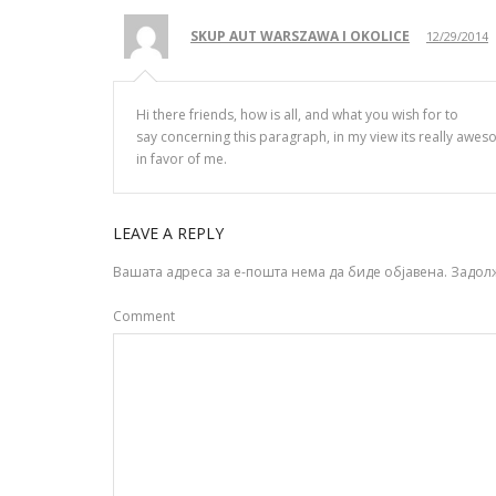
SKUP AUT WARSZAWA I OKOLICE
12/29/2014
Hi there friends, how is all, and what you wish for to
say concerning this paragraph, in my view its really awe
in favor of me.
LEAVE A REPLY
Вашата адреса за е-пошта нема да биде објавена.
Задол
Comment