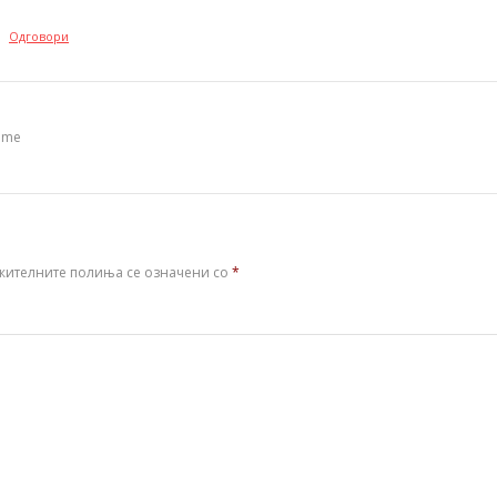
Одговори
some
жителните полиња се означени со
*