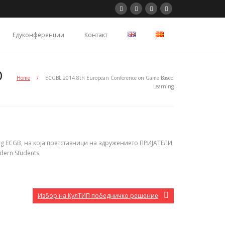
Едуконференции
Контакт
D
Home
/
ECGBL 2014 8th European Conference on Game Based
Learning
g ECGB, на која п
ретставници на здружението ПРИЈАТЕЛИ
odern Students.
Избор на КулТИП победничко решение