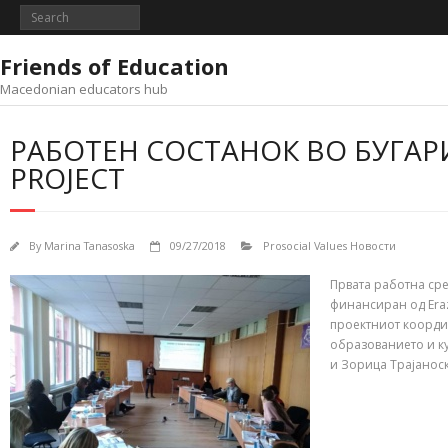
Skip
to
content
Friends of Education
Macedonian educators hub
РАБОТЕН СОСТАНОК ВО БУГАРИЈ
PROJECT
By
Marina Tanasoska
09/27/2018
Prosocial Values Новости
Првата работна сре
финансиран од Eraz
проектниот координ
образованието и к
и Зорица Трајаноск