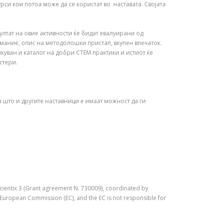
рси кои потоа може да се користат во наставата. Својата
ултат на овие активности ќе бидат евалуирани од
мание, опис на методолошки пристап, вкупен впечаток.
куван и каталог на добри СТЕМ практики и истиот ќе
стери.
 што и другите наставници е имаат можност да ги
ientix 3 (Grant agreement N. 730009), coordinated by
e European Commission (EC), and the EC is not responsible for