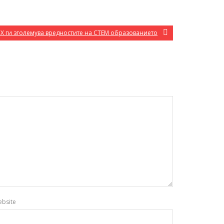
IX ги зголемува вредностите на СТЕМ образованието
bsite