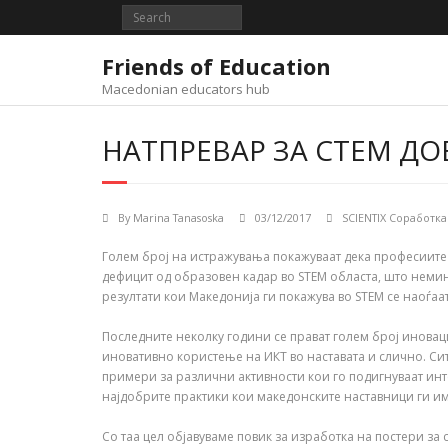
Skip
to
content
Friends of Education
Macedonian educators hub
НАТПРЕВАР ЗА СТЕМ Д
By
Marina Tanasoska
03/12/2017
SCIENTIX Соработка
Голем број на истражувања покажуваат дека професиите 
дефицит од образовен кадар во STEM областа, што немино
резултати кои Македонија ги покажува во STEM се наоѓа
Последните неколку години се прават голем број инова
иновативно користење на ИКТ во наставата и слично. Си
примери за различни активности кои го подигнуваат инте
најдобрите практики кои македонските наставници ги и
Со таа цел објавуваме повик за изработка на постери з