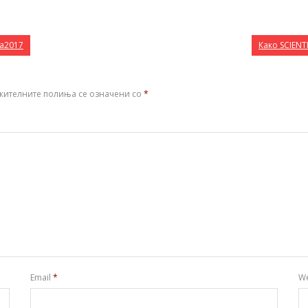
ја2017
Како SCIENT
жителните полиња се означени со
*
Email
*
We