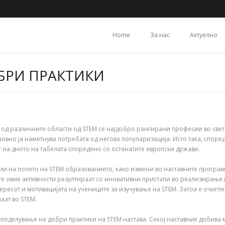
Home
За нас
Актуелно
ОБРИ ПРАКТИКИ
од различните области од STEM се најдобро рангирани професии во свето
вно ја наметнува потребата од негова популаризација. Исто така, според
ат на дното на табелата споредено со останатите европски држави.
ции на полето на STEM образованието, како измени во наставните прогр
те овие активности резултираат со иновативни пристапи во реализирање 
ресот и мотивацијата на учениците за изучување на STEM. Затоа е очиглед
маат во STEM.
а споделување на добри практики на STEM настава. Секој наставник добив