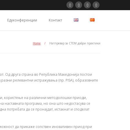
Едуконференции
Контакт
Home
/
Натпревар за СТЕМ добри практики
т. Од друга страна во Република Македонија постои
 разни релевантни истражувања (пр. PISA), образовните
ами, користење на различни методолошки приоди,
на наставната програма, но она што недостасува се
на потребата да сe пронајдат, истакнат и споделат
а можност да прикаже сопствен иновативен приод при