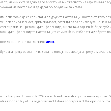
на тој начин сите заедно да го збогатиме множеството на едукативни ресу
рикажат на постер но и да дадат објаснување за истата.
тивности може да се користат и од другите наставници. Постерите како рез
ажност: оригиналност, применливост, потенцијал за привлекување на вни
езентирани на Третата Едуконференција, а исто така од нив ќе биде публи
тата Едуконференцијата наставниците самите ќе ги изберат најдобрите по
може да прочитате на следниот
линк
.
уирана преку различни видови на онлајн промоција и преку е-маил, така
om the European Union’s H2020 research and innovation programme – project Sc
ole responsibility of the organiser and it does not represent the opinion of th