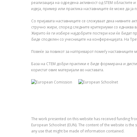
реализација на одредена активност од STEM областите и 
идеја, пример или практика наставниците ќе може да ја п
Со пријавата наставниците се сложуваат дека нивните ак
стручно жири, според следните критериуми со еднаква в
Жирито ќе ги избере најдобрите постери кои ќе бидат пр
биде споделен со учесниците на конференцијата. На Тре
Повеќе за повикот за натпреварот помеѓу наставниците 
База на СТЕМ добри практики е биде формирана и дистиб
користат овие материјали во наставата.
The work presented on this website has received funding fr
European Schoolnet (EUN). The content of the website is the s
any use that might be made of information contained.