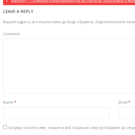
ЕМИНЕНТ – годишна конференција на експерти во образовната мр
LEAVE A REPLY
Вашата адреса за е-пошта нема да биде објавена.
Задолжителните поли
Comment
Name
*
Email
*
Зачувај го моето име, е-маил и веб страна во овој пребарувач за сле