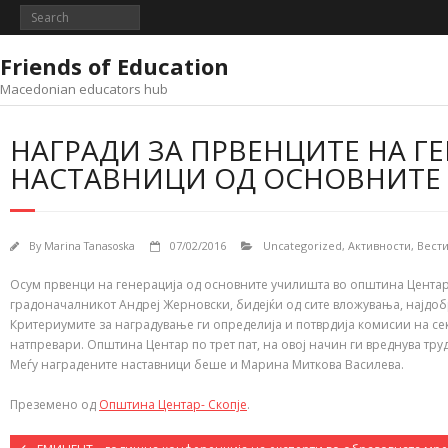
Skip
to
content
Friends of Education
Macedonian educators hub
НАГРАДИ ЗА ПРВЕНЦИТЕ НА ГЕ
НАСТАВНИЦИ ОД ОСНОВНИТЕ
By
Marina Tanasoska
07/02/2016
Uncategorized
,
Активности
,
Вест
Осум првенци на генерација од основните училишта во општина Центар
градоначалникот Андреј Жерновски, бидејќи од сите вложувања, најдо
Критериумите за наградување ги определија и потврдија комисии на сек
натпревари. Општина Центар по трет пат, на овој начин ги вреднува тру
Меѓу наградените наставници беше и Марина Миткова Василева.
Преземено од
Општина Центар- Скопје
.