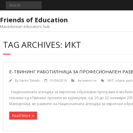
Skip
to
content
Friends of Education
Macedonian educators hub
TAG ARCHIVES: ИКТ
Е-ТВИНИНГ РАБОТИЛНИЦА ЗА ПРОФЕСИОНАЛЕН РАЗВО
By
Darko Taleski
01/06/2016
Активности
ИКТ
,
обука
,
раб
Националната агенција за европски образовни програми и мобилно
техники од еТвининг проекти во курикулум, од 20 до 22 ноември 2
Македонија, во рамките на Националната агенција за европски обр
Read More