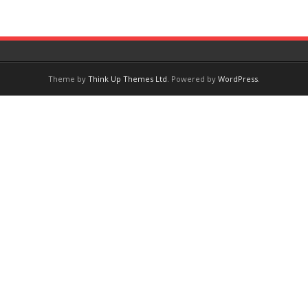
Theme by
Think Up Themes Ltd
. Powered by
WordPress
.