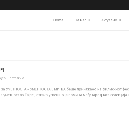
Home
За нас
Актуелно
ЕЈ
идео
,
носталгија
 за УМЕТНОСТА – УМЕТНОСТА Е МРТВА беше прикажано нa филмскиот фестив
на уметност во Тајпеј, откако успешно ја помина меѓународната селекциј