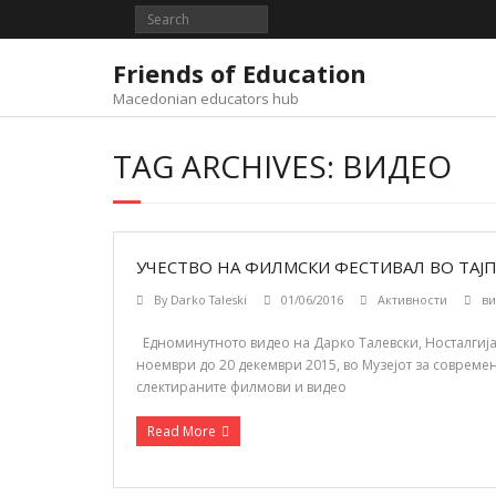
Skip
to
content
Friends of Education
Macedonian educators hub
TAG ARCHIVES: ВИДЕО
УЧЕСТВО НА ФИЛМСКИ ФЕСТИВАЛ ВО ТАЈП
By
Darko Taleski
01/06/2016
Активности
в
Едноминутното видео на Дарко Талевски, Носталгија
ноември до 20 декември 2015, во Музејот за совреме
слектираните филмови и видео
Read More