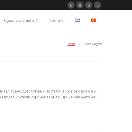
Едуконференции
Контакт
Home
/
Posts Tagged:
ал Транс идеологија – Носталгија, кое се оджа од 9
а на видео клипови од Минг Тарнер. Прикажувањето на