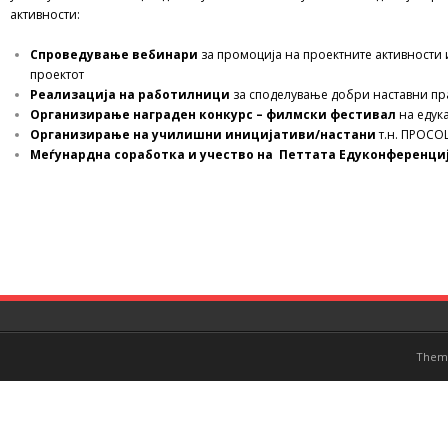
активности:
Спроведување вебинари
за промоција на проектните активности 
проектот
Реализација на
работилници
за споделување добри наставни пр
Организирање награден конкурс – филмски фестивал
на едук
Организирање
на
училишни иницијативи/настани
т.н. ПРОС
Меѓунардна соработка и учество на Петтата Едуконференц
Them