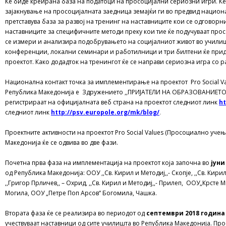
Ќе биде креирана база на податоци на просоцијални сериозни игри. Ќе
зајакнување на просоцијалната заедница земајќи ги во предвид нацио
претставува база за развој на тренинг на наставниците кои се одговорн
наставниците за специфичните методи преку кои тие ќе подучуваат прос
се измери и анализира подобрувањето на социјалниот живот во училишт
конференции, локални семинари и работилници и три билтени ќе придо
проектот.
Како додадток на тренингот ќе се направи сериозна игра со 
Национална контакт точка за имплементирање на проектот Pro Social V
Република Македонија е Здружението ,,ПРИЈАТЕЛИ НА ОБРАЗОВАНИЕТО,, а
регистрираат на официјалната веб страна на проектот следниот линк
ht
следниот линк
http://psv.europole.org/mk/blog/
.
Проектните активности на проектот Pro Social Values (Просоциално уче
Македонија ќе се одвива во две фази.
Почетна прва фаза на имплементација на проектот која започна во
јуни
од Република Македонија: ООУ ,,Св. Кирил и Методиј,,- Скопје, ,,Св. Кирил
,,Григор Прличев,, – Охрид, ,,Св. Кирил и Методиј,,- Прилеп, ООУ„Крсте 
Могила, ООУ „Петре Поп Арсов“ Богомила, Чашка.
Втората фаза ќе се реализира во периодот од
септември 2018 година 
учествуваат наставници од сите училишта во Република Македонија. Прое