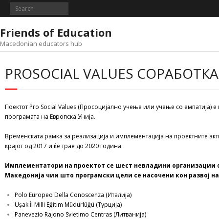
Skip
to
content
Friends of Education
Macedonian educators hub
PROSOCIAL VALUES СОРАБОТКА
Поектот Pro Social Values (Просоцијално учење или учење со емпатија)
програмата на Европска Унија.
Временската рамка за реализација и имплементација на проектните акт
крајот од 2017 и ќе трае до 2020 година.
Имплементатори на проектот се шест невладини организации од 
Македонија чии што програмски цели се насочени кон развој н
Polo Europeo Della Conoscenza (Италија)
Uşak İl Milli Eğitim Müdürlüğü (Турција)
Panevezio Rajono Svietimo Centras (Литванија)