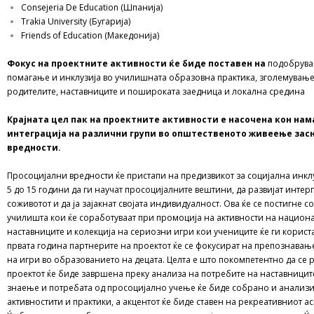
Consejeria De Education (Шпанија)
Trakia University (Бугарија)
Friends of Education (Македонија)
Фокус на проектните активности ќе биде поставен на
подобрува
помагање и инклузија во училишната образовна практика, зголемување н
родителите, наставниците и пошироката заедница и локална средина
Крајната цел пак на проектните активности е насочена кон на
интеграција на различни групи во општественото живеење
зас
вредности.
Просоцијални вредности ќе пристапи на предизвикот за социјална инклу
5 до 15 години да ги научат просоцијалните вештини, да развијат инте
соживотот и да ја зајакнат својата индивидуалност.
Ова ќе се постигне с
училишта кои ќе соработуваат при промоција на активности на национ
наставниците и колекција на сериозни игри кои учениците ќе ги корист
првата година партнерите на проектот ќе се фокусират на препознавањ
на игри во образованието на децата. Целта е што покомпетентно да се
проектот ќе биде завршена преку анализа на потребите на наставницит
знаење и потребата од просоцијално учење ќе биде собрано и анализир
активностити и практики, а акцентот ќе биде ставен на рекреативниот а