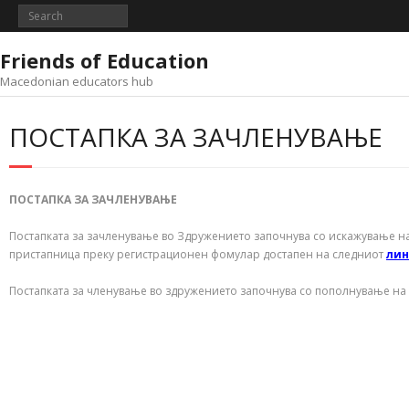
Skip
to
content
Friends of Education
Macedonian educators hub
ПОСТАПКА ЗА ЗАЧЛЕНУВАЊЕ
ПОСТАПКА ЗА ЗАЧЛЕНУВАЊЕ
Постапката за зачленување во Здружението започнува со искажување н
пристапница преку регистрационен фомулар достапен на следниот
лин
Постапката за членување во здружението започнува со пополнување на