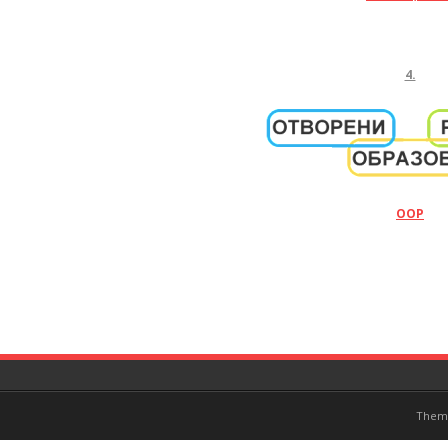
4.
ООР
Them