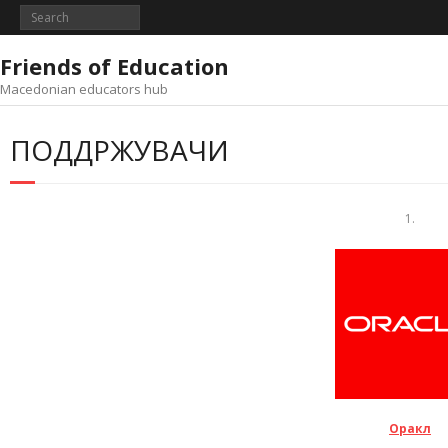
Skip
to
content
Friends of Education
Macedonian educators hub
ПОДДРЖУВАЧИ
1.
Оракл