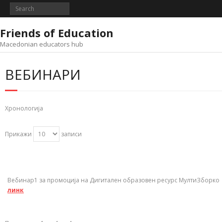
Skip
to
content
Friends of Education
Macedonian educators hub
ВЕБИНАРИ
Хронологија
Прикажи
записи
Вебинар1 за промоција на Дигитален образовен ресурс МултиЗборко
линк