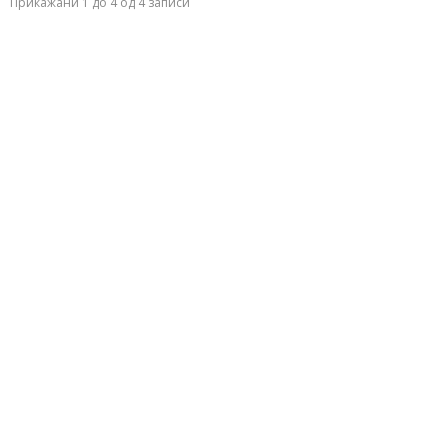
Прикажани 1 до 4 од 4 записи